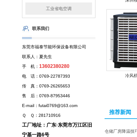
深圳
工业省电空调
联系我们
东莞市福泰节能环保设备有限公司
联系人：夏先生
13602380280
手 机：
冷风
电 话：0769-22787393
传 真：0769-26265653
售 后：0769-87953446
E-mail：futai0769@163.com
推荐新闻
Ｑ Ｑ：281710916
工厂地址：广东·东莞市万江区旧
仓储厂房降温技
宁基一路6号