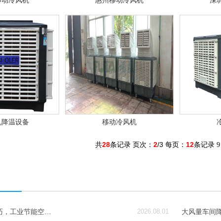
移动冷风机
惠州移动冷风机
深
机降温设备
移动冷风机
共
28
条记录 页次：
2
/3 每页：
12
条记录
9
巧，工业节能空…
2026.08.01
大风量车间