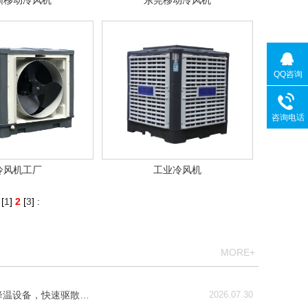
圳移动冷风机
东莞移动冷风机
QQ咨询
咨询电话
冷风机工厂
工业冷风机
[
1
]
2
[
3
]
:
MORE+
降温设备，快速驱散…
2026.07.30