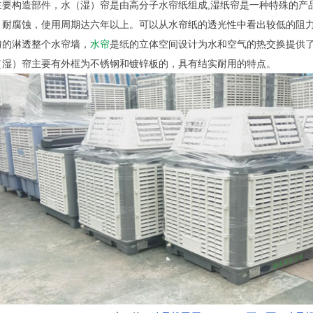
主要构造部件，水（湿）帘是由高分子水帘纸组成,湿纸帘是一种特殊的产
，耐腐蚀，使用周期达六年以上。可以从水帘纸的透光性中看出较低的阻
匀的淋透整个水帘墙，
水帘
是纸的立体空间设计为水和空气的热交换提供了
（湿）帘主要有外框为不锈钢和镀锌板的，具有结实耐用的特点。