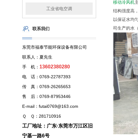
移动冷风机
工业省电空调
结构强度高
以保证水均
司生产的水
联系我们
东莞市福泰节能环保设备有限公司
联系人：夏先生
13602380280
手 机：
电 话：0769-22787393
传 真：0769-26265653
售 后：0769-87953446
E-mail：futai0769@163.com
Ｑ Ｑ：281710916
工厂地址：广东·东莞市万江区旧
宁基一路6号