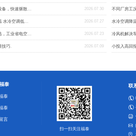
设备，快速驱散…
2026.07.30
不同厂房工
温 水冷空调低…
2026.07.27
水冷空调降
选，工业省电空…
2026.07.23
冷风机解决
技巧.
2026.07.09
小投入高回
福泰
联
福泰
福泰
留言
扫一扫关注福泰