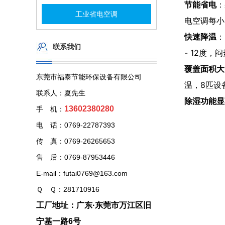
节能省电
：
工业省电空调
电空调每小
快速降温
：
联系我们
- 12度
覆盖面积大
东莞市福泰节能环保设备有限公司
温，8匹设
联系人：夏先生
除湿功能显
13602380280
手 机：
电 话：0769-22787393
传 真：0769-26265653
售 后：0769-87953446
E-mail：futai0769@163.com
Ｑ Ｑ：281710916
工厂地址：广东·东莞市万江区旧
宁基一路6号