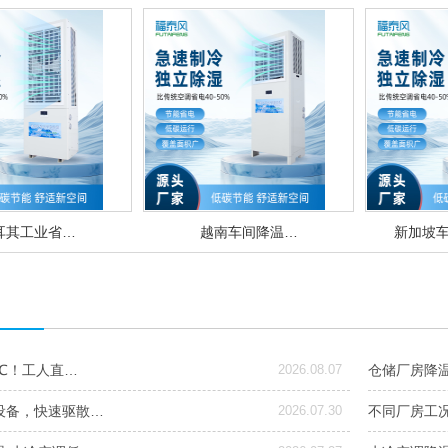
耳其工业省…
越南车间降温…
新加坡
6℃！工人直…
2026.08.07
仓储厂房降
设备，快速驱散…
2026.07.30
不同厂房工