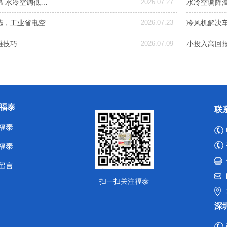
温 水冷空调低…
2026.07.27
水冷空调降
选，工业省电空…
2026.07.23
冷风机解决
技巧.
2026.07.09
小投入高回
福泰
联
福泰
福泰
留言
扫一扫关注福泰
深