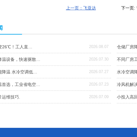
上一页：飞亚达
下一页: 
闻
变26℃！工人直…
2026.08.07
仓储厂房
降温设备，快速驱散…
2026.07.30
不同厂房
能降温 水冷空调低…
2026.07.27
水冷空调
温首选，工业省电空…
2026.07.23
冷风机解
常运维技巧.
2026.07.09
小投入高