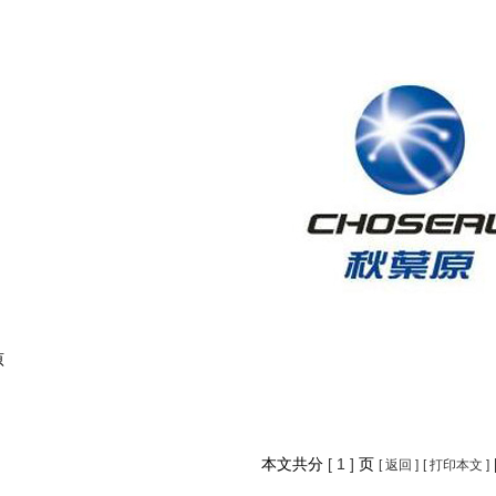
原
本文共分
[
1
]
页
[ 返回 ]
[ 打印本文 ]