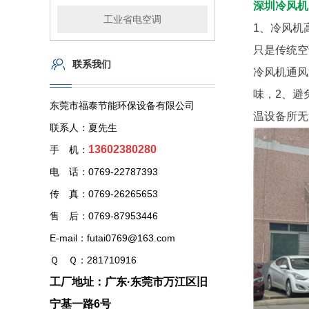
深圳冷风机
工业省电空调
1、冷风机
只是传统
联系我们
冷风机
通风
味，2、避
东莞市福泰节能环保设备有限公司
温设备所
联系人：夏先生
13602380280
手 机：
电 话：0769-22787393
传 真：0769-26265653
售 后：0769-87953446
E-mail：futai0769@163.com
Ｑ Ｑ：281710916
工厂地址：广东·东莞市万江区旧
宁基一路6号