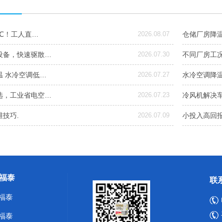
6℃！工人直…
2026.08.07
仓储厂房降
设备，快速驱散…
2026.07.30
不同厂房工
温 水冷空调低…
2026.07.27
水冷空调降
选，工业省电空…
2026.07.23
冷风机解决
技巧.
2026.07.09
小投入高回
福泰
联
福泰
福泰