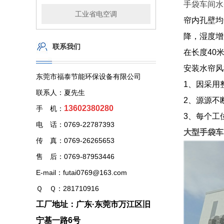
手袋车间水
工业省电空调
帘内孔壁均
降，湿度增
联系我们
在长度40
安装水帘风
东莞市福泰节能环保设备有限公司
1、因采用
联系人：夏先生
2、源源不
13602380280
手 机：
3、每个工
电 话：0769-22787393
大型手袋车
传 真：0769-26265653
售 后：0769-87953446
E-mail：futai0769@163.com
Ｑ Ｑ：281710916
工厂地址：广东·东莞市万江区旧
宁基一路6号