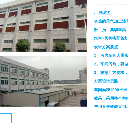
厂房现状
炎热的天气加上注
升，员工离职率高
水帘+风机搭配策
设计方案要点
1、考虑车间人员
2、车间闷热，要
3、根据厂方要求
方案设计思路
车间面积1000平
效果，采用整个室
费用又低或者采用
很不错的。
情