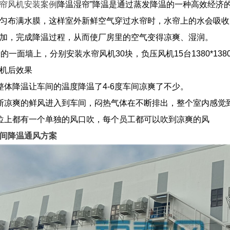
帘风机安装案例
降温湿帘”降温是通过蒸发降温的一种高效经济
匀布满水膜，这样室外新鲜空气穿过水帘时，水帘上的水会吸收
加，完成降温过程，从而使厂房里的空气变得凉爽、湿润。
米的一面墙上，分别安装水帘风机30块，负压风机15台1380*1
机后效果
整体降温让车间的温度降温了4-6度车间凉爽了不少。
断凉爽的鲜风进入到车间，闷热气体在不断排出，整个室内感觉
位上都有一个单独的风口吹，每个员工都可以吹到凉爽的风
间降温通风方案