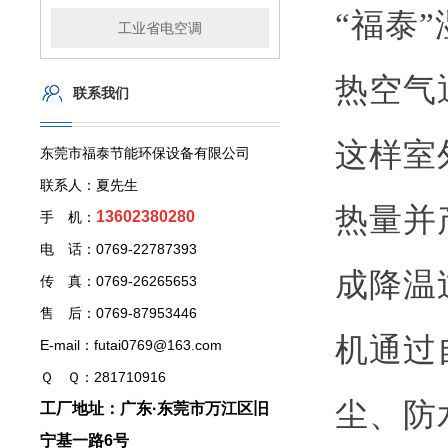
“
福泰
工业省电空调
热空气
联系我们
这样室
东莞市福泰节能环保设备有限公司
联系人：夏先生
热量并
13602380280
手 机：
电 话：0769-22787393
成降温
传 真：0769-26265653
售 后：0769-87953446
机通过
E-mail：futai0769@163.com
Ｑ Ｑ：281710916
尘、防
工厂地址：广东·东莞市万江区旧
宁基一路6号