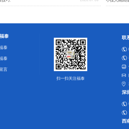
技巧.
小投入高回
福泰
联
福泰
福泰
留言
扫一扫关注福泰
深
西