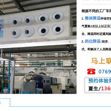
根据不同的工厂车
整体降温
1.
环保空
气置换1次以上以正压
去、降温同时还通风
岗位降温
:
2.
经济、
式、即解决了人员降
情