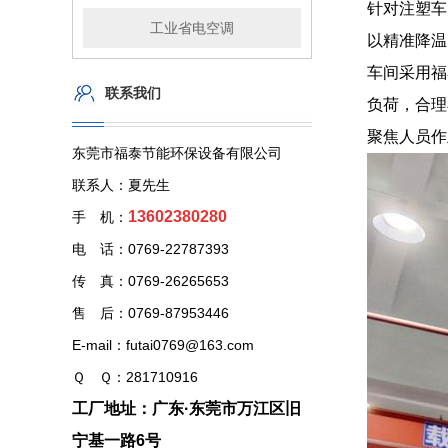
针对注塑车
工业省电空调
以精准降温
车间采用福
联系我们
负荷，合理
聚焦人员作
东莞市福泰节能环保设备有限公司
联系人：夏先生
13602380280
手 机：
电 话：0769-22787393
传 真：0769-26265653
售 后：0769-87953446
E-mail：futai0769@163.com
Ｑ Ｑ：281710916
工厂地址：广东·东莞市万江区旧
宁基一路6号