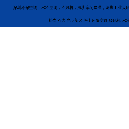
深圳环保空调，水冷空调，冷风机，深圳车间降温，深圳工业大
松岗|石岩|光明新区|坪山环保空调,冷风机