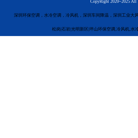
CopyRight 2020~20
深圳环保空调，水冷空调，冷风机，深圳车间降温，深圳工业大
松岗|石岩|光明新区|坪山环保空调,冷风机