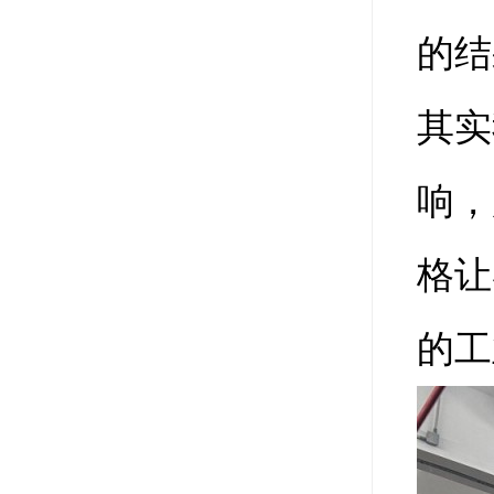
的结
其实
响，
格让
的工