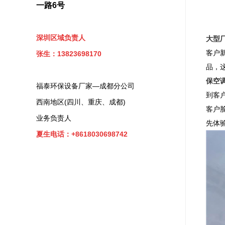
一路6号
深圳区域负责人
大型
客户
张生：13823698170
品，
保空
福泰环保设备厂家—成都分公司
到客
西南地区(四川、重庆、成都)
客户
业务负责人
先体
夏生电话：+8618030698742