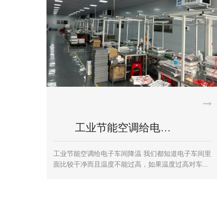
电空调…
注塑厂降温蒸发冷
莞蒸发冷空调安装厂家 东
注塑厂降温福泰蒸发冷空调安装案例 这几天都是高温
预警中，希望我们高温天气的人员尽...