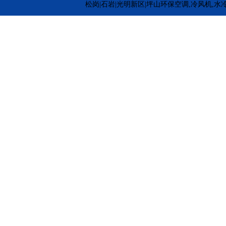
松岗|石岩|光明新区|坪山环保空调,冷风机